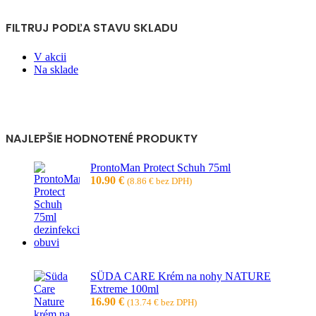
FILTRUJ PODĽA STAVU SKLADU
V akcii
Na sklade
NAJLEPŠIE HODNOTENÉ PRODUKTY
ProntoMan Protect Schuh 75ml
10.90
€
(
8.86
€
bez DPH)
SÜDA CARE Krém na nohy NATURE
Extreme 100ml
16.90
€
(
13.74
€
bez DPH)