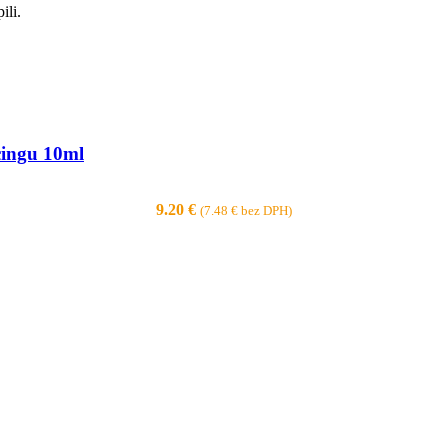
ili.
cingu 10ml
9.20
€
(
7.48
€
bez DPH)