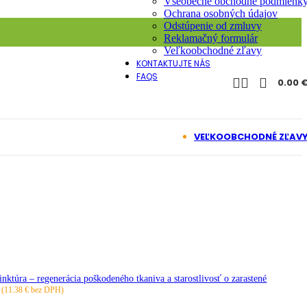
Všeobecné obchodné podmienk
Ochrana osobných údajov
Odstúpenie od zmluvy
Reklamačný formulár
Veľkoobchodné zľavy
KONTAKTUJTE NÁS
FAQS
0.00
VEĽKOOBCHODNÉ ZĽAV
úra – regenerácia poškodeného tkaniva a starostlivosť o zarastené
(
11.38
€
bez DPH)