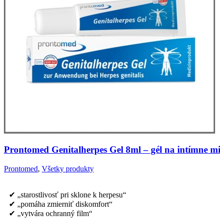
Prontomed Genitalherpes Gel 8ml – gél na intímne mi
Prontomed
,
Všetky produkty
✔ „starostlivosť pri sklone k herpesu“
✔ „pomáha zmierniť diskomfort“
✔ „vytvára ochranný film“