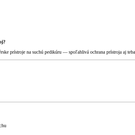
oj?
érske prístroje na suchú pedikúru — spoľahlivá ochrana prístroja aj te
achu