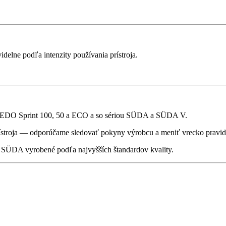
lne podľa intenzity používania prístroja.
i PEDO Sprint 100, 50 a ECO a so sériou SÜDA a SÜDA V.
rístroja — odporúčame sledovať pokyny výrobcu a meniť vrecko pravidel
y SÜDA vyrobené podľa najvyšších štandardov kvality.