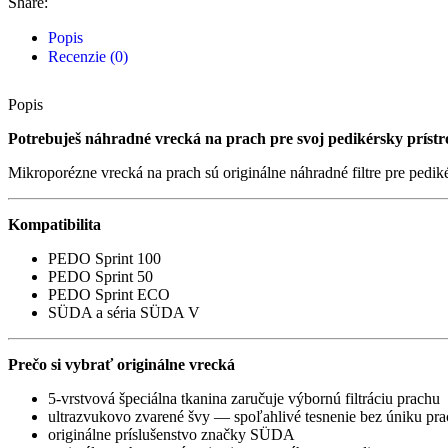
Share:
Popis
Recenzie (0)
Popis
Potrebuješ náhradné vrecká na prach pre svoj pedikérsky prístr
Mikroporézne vrecká na prach sú originálne náhradné filtre pre pedik
Kompatibilita
PEDO Sprint 100
PEDO Sprint 50
PEDO Sprint ECO
SÜDA a séria SÜDA V
Prečo si vybrať originálne vrecká
5-vrstvová špeciálna tkanina zaručuje výbornú filtráciu prachu
ultrazvukovo zvarené švy — spoľahlivé tesnenie bez úniku pr
originálne príslušenstvo značky SÜDA