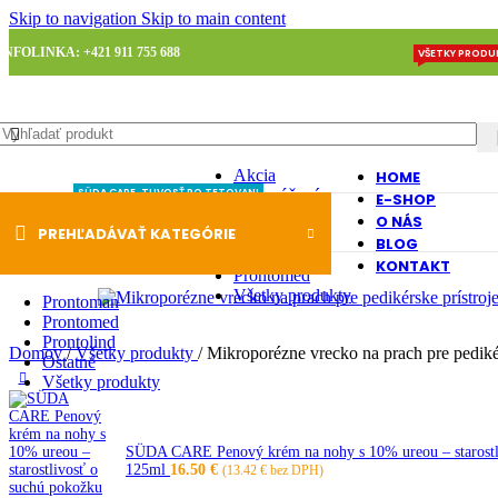
Skip to navigation
Skip to main content
INFOLINKA: +421 911 755 688
VŠETKY PRODU
Akcia
HOME
Odporúčané
SÜDA CARE
STAROSTLIVOSŤ PO TETOVANI
STAROSTLIVOSŤ O NOHY
STAROSTLIVOSŤ O POKOŽKU
E-SHOP
Ostatné
O NÁS
PREHĽADÁVAŤ KATEGÓRIE
VYBERTE KATEGÓRIU
Prontolind
BLOG
Prontoman
KONTAKT
Prontomed
Všetky produkty
Prontoman
Prontomed
Prontolind
Domov
/
Všetky produkty
/
Mikroporézne vrecko na prach pre pedik
Ostatné
Všetky produkty
SÜDA CARE Penový krém na nohy s 10% ureou – starostl
125ml
16.50
€
(
13.42
€
bez DPH)