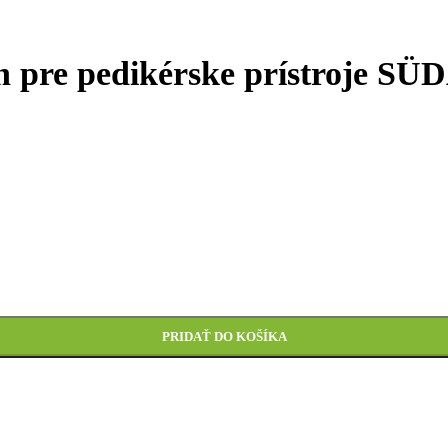
 pre pedikérske prístroje SÜD
ÜDA a PEDO Sprint – sada 5 ks
PRIDAŤ DO KOŠÍKA