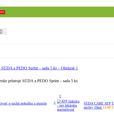
KTY
érske prístroje SÜDA a PEDO Sprint – sada 5 ks
ivosť o suchú pokožku a mozole
SÜDA CARE ATP Tinkt
nechty 10ml
14.00
€