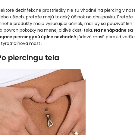
iektoré dezinfekčné prostriedky nie sú vhodné na piercing v nos
lebo ušiach, pretože majú toxický účinok na chrupavku. Pretože
nohé produkty majú vysušujúci účinok, mali by sa používať len
a povrch pokožky na menej citlivé časti tela.
Na nenápadne sa
ojace piercingy sú úplne nevhodné
jódová masť, peroxid vodík
 tyrotricínová masť .
Po piercingu tela