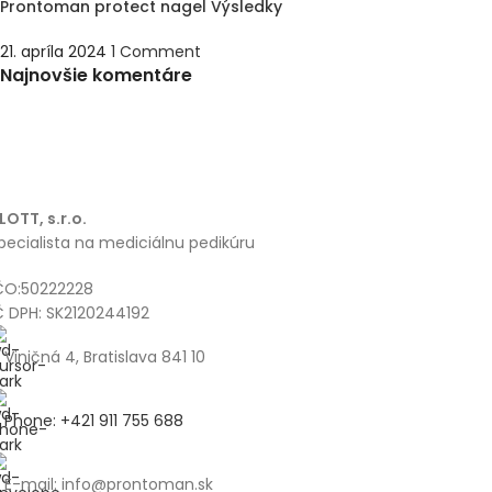
Prontoman protect nagel Výsledky
21. apríla 2024
1 Comment
Najnovšie komentáre
LOTT, s.r.o.
pecialista na mediciálnu pedikúru
ČO:50222228
Č DPH: SK2120244192
Viničná 4, Bratislava 841 10
Phone: +421 911 755 688
E-mail: info@prontoman.sk