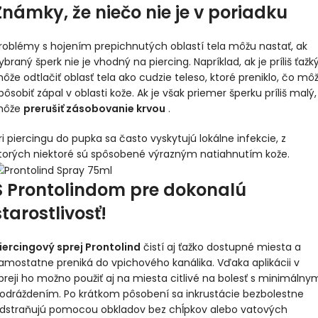
Známky, že niečo nie je v poriadku
roblémy s hojením prepichnutých oblastí tela môžu nastať, ak
ybraný šperk nie je vhodný na piercing. Napríklad, ak je príliš ťažký
ôže odtlačiť oblasť tela ako cudzie teleso, ktoré preniklo, čo mô
pôsobiť zápal v oblasti kože. Ak je však priemer šperku príliš malý,
môže
prerušiť zásobovanie krvou
.
ri piercingu do pupka sa často vyskytujú lokálne infekcie, z
torých niektoré sú spôsobené výrazným natiahnutím kože.
S Prontolindom pre dokonalú
starostlivosť!
iercingový sprej Prontolind
čistí aj ťažko dostupné miesta a
amostatne preniká do vpichového kanálika. Vďaka aplikácii v
preji ho možno použiť aj na miesta citlivé na bolesť s minimálny
odráždením. Po krátkom pôsobení sa inkrustácie bezbolestne
dstraňujú pomocou obkladov bez chĺpkov alebo vatových