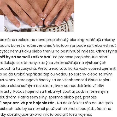
ormálne reakcie na novo prepichnutý piercing zahŕňajú mierny
puch, bolesť a začervenanie. V každom prípade sa treba vyhnúť
bytočnému tlaku alebo treniu na postihnuté miesto.
Chrasty n
oži by sa nemali zoškrabať
. Po procese prepichnutia rana
rodukuje sekrét rany, ktorý sa zhromažďuje na výstupných
odoch a tu zasychá. Preto treba túto kôrku vždy vopred zjemniť,
o sa dá urobiť napríklad teplou vodou zo sprchy alebo soľným
oztokom. Piercingové šperky sa vo všeobecnosti čistia teplou
odou alebo soľným roztokom, kým sa neodstránia všetky
nkrusty.
Počas hojenia sa treba vyhýbať aj cudzím telesným
ekutinám. Patria sem sliny, sperma alebo pot, pretože
ú
nepriaznivé pre hojenie rán
. Na dezinfekciu rán na určitých
astiach tela by sa nemal používať alkohol alebo jód. Jód a iné
átky obsahujúce alkohol môžu oddialiť fázu hojenia.