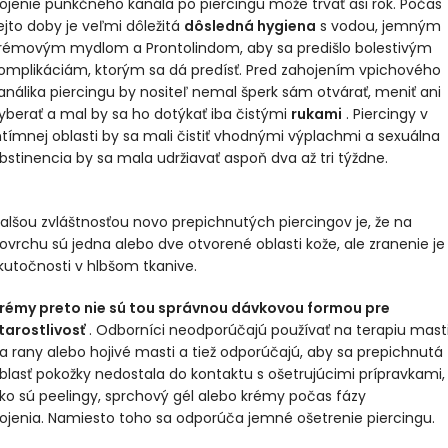
ojenie punkčného kanála po piercingu môže trvať asi rok. Počas
ejto doby je veľmi dôležitá
dôsledná hygiena
s vodou, jemným
rémovým mydlom a Prontolindom, aby sa predišlo bolestivým
omplikáciám, ktorým sa dá predísť. Pred zahojením vpichového
análika piercingu by nositeľ nemal šperk sám otvárať, meniť ani
yberať a mal by sa ho dotýkať iba čistými
rukami
. Piercingy v
ntímnej oblasti by sa mali čistiť vhodnými výplachmi a sexuálna
bstinencia by sa mala udržiavať aspoň dva až tri týždne.
alšou zvláštnosťou novo prepichnutých piercingov je, že na
ovrchu sú jedna alebo dve otvorené oblasti kože, ale zranenie je
kutočnosti v hlbšom tkanive.
rémy preto nie sú tou správnou dávkovou formou pre
tarostlivosť
. Odborníci neodporúčajú používať na terapiu mast
a rany alebo hojivé masti a tiež odporúčajú, aby sa prepichnutá
blasť pokožky nedostala do kontaktu s ošetrujúcimi prípravkami,
ko sú peelingy, sprchový gél alebo krémy počas fázy
ojenia. Namiesto toho sa odporúča jemné ošetrenie piercingu.