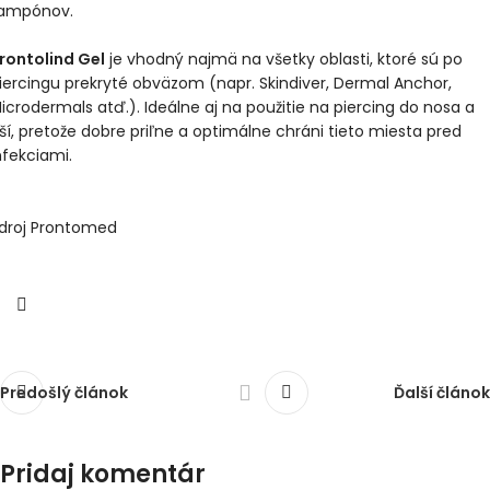
ampónov.
rontolind Gel
je vhodný najmä na všetky oblasti, ktoré sú po
iercingu prekryté obväzom (napr. Skindiver, Dermal Anchor,
icrodermals atď.). Ideálne aj na použitie na piercing do nosa a
ší, pretože dobre priľne a optimálne chráni tieto miesta pred
nfekciami.
droj Prontomed
Predošlý článok
Ďalší článok
Pridaj komentár