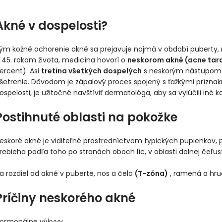
Akné v dospelosti?
ým kožné ochorenie akné sa prejavuje najmä v období puberty, mô
 45. rokom života, medicína hovorí o
neskorom akné (acne tar
ercent). Asi
tretina všetkých dospelých
s neskorým nástupom 
šetrenie. Dôvodom je zápalový proces spojený s ťažkými príznakmi
ospelosti, je užitočné navštíviť dermatológa, aby sa vylúčili iné 
Postihnuté oblasti na pokožke
eskoré akné je viditeľné prostredníctvom typických pupienkov, p
rebieha podľa toho po stranách oboch líc, v oblasti dolnej čeľust
a rozdiel od akné v puberte, nos a čelo
(T-zóna)
, ramená a hru
Príčiny neskorého akné
ormonálne výkyvy