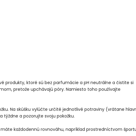
é produkty, ktoré sú bez parfumácie a pH neutrálne a čistite si
rémom, pretože upchávajú póry. Namiesto toho používajte
ku. Na skúšku vylúčte určité jednotlivé potraviny (vrátane hlav
 týždne a pozorujte svoju pokožku.
že máte každodennú rovnováhu, napríklad prostredníctvom športu