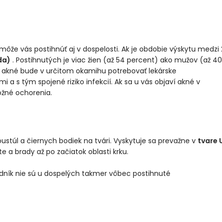
že vás postihnúť aj v dospelosti. Ak je obdobie výskytu medzi 
da)
. Postihnutých je viac žien (až 54 percent) ako mužov (až 40
akné bude v určitom okamihu potrebovať lekárske
 a s tým spojené riziko infekcií. Ak sa u vás objaví akné v
kožné ochorenia.
ustúl a čiernych bodiek na tvári. Vyskytuje sa prevažne v
tvare 
e a brady až po začiatok oblasti krku.
dník nie sú u dospelých takmer vôbec postihnuté