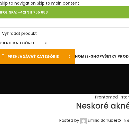
Skip to navigation
Skip to main content
NFOLINKA: +421 911 755 688
YBERTE KATEGÓRIU
HOME
E-SHOP
VŠETKY PRO
PREHĽADÁVAŤ KATEGÓRIE
Prontomed- staro
Neskoré akné
Posted by
Emília Schubert
3. f