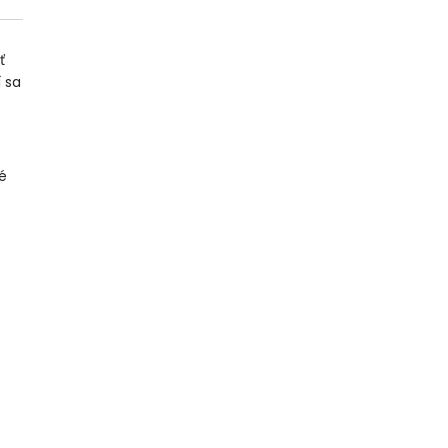
ť
 sa
té