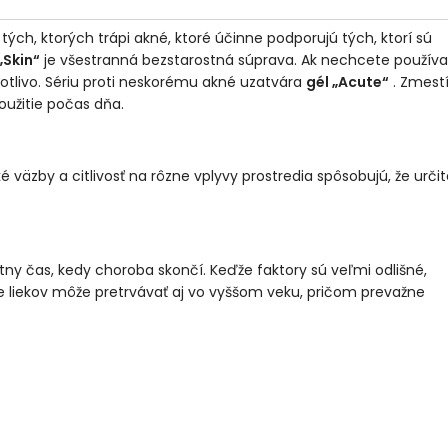
ých, ktorých trápi akné, ktoré účinne podporujú tých, ktorí sú
„Skin“
je všestranná bezstarostná súprava. Ak nechcete používa
otlivo. Sériu proti neskorému akné uzatvára
gél „Acute“
. Zmestí
oužitie počas dňa.
 väzby a citlivosť na rôzne vplyvy prostredia spôsobujú, že urči
tny čas, kedy choroba skončí.
Keďže faktory sú veľmi odlišné,
e liekov môže pretrvávať aj vo vyššom veku, pričom prevažne