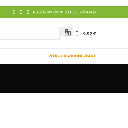
PRED NÁKUPOM
KONTAKTUJTE NÁS
FAQS
0.00
€
VEĽKOOBCHODNÉ ZĽAVY