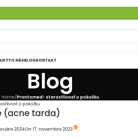
DUKTY
O NÁS
BLOG
KONTAKT
Blog
Home
/
Prontomed- starostlivosť o pokožku
stlivosť o pokožku
 (acne tarda)
0
ebruára 2024
On 17. novembra 2023