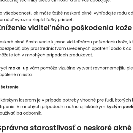
elaxačnej techniky alebo činnosti, ktorá vás upokojuje.
o všeobecnosti, ak máte ťažké neskoré akné, vyhľadajte radu o
omôcť výrazne zlepšiť ťažký priebeh.
Zníženie viditeľného poškodenia kože
eskoré akné často vedie k jasne viditeľnému poškodeniu kože, kto
abezpečiť, aby prostredníctvom uvedených opatrení došlo k čo 
ôžete ich v mnohých prípadoch zredukovať.
rycí
make-up
vám pomôže vizuálne vytvoriť rovnomernejšiu pleť. 
apálené miesta.
šetrenie
ekárskym laserom je v prípade potreby vhodné pre ľudí, ktorých 
trpenie. V mnohých prípadoch možno aj lekárskym
kyslým pee
oužívať iba odborník.
Správna starostlivosť o neskoré akné