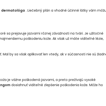
d
dermatológa
. Liečebný plán a vhodné účinné látky vám môž
ré sa prejavuje jazvami rôznej závažnosti na tvári. Je užitočné
najmenšiemu poškodeniu kože. Ak však už máte viditeľné lézie,
Mal by sa však aplikovať len vtedy, ak v súčasnosti nie sú žiadn
koža je vážne poškodená jazvami, a preto prežívajú vysoké
lingom
dosiahnuť viditeľné zlepšenie poškodenia kože. Môže ho