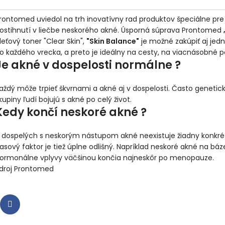
rontomed uviedol na trh inovatívny rad produktov špeciálne pre t
ostihnutí v liečbe neskorého akné. Úsporná súprava Prontomed
leťový toner "Clear Skin",
"Skin Balance"
je možné zakúpiť aj jedn
o každého vrecka, a preto je ideálny na cesty, na viacnásobné p
Je akné v dospelosti normálne ?
aždý môže trpieť škvrnami a akné aj v dospelosti. Často genetické
kupiny ľudí bojujú s akné po celý život.
Kedy končí neskoré akné ?
 dospelých s neskorým nástupom akné neexistuje žiadny konkré
asový faktor je tiež úplne odlišný.
Napríklad neskoré akné na báz
ormonálne vplyvy väčšinou končia najneskôr po menopauze.
droj Prontomed