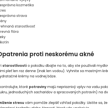
esprávna kozmetika
tres
esprávna strava
ény
rehnaná starostlivosť
revná flóra
ieky
ikotín
Opatrenia proti neskorému akné
ri
starostlivosti
o pokožku dbajte na to, aby ste používali mydlov
imi pleť len raz denne (inak len vodou). Vyhnite sa mastným k
ydratačné krémy na vodnej báze.
kontrolujte, ktoré
potraviny
majú nepriaznivý vplyv na vašu pokož
ukru, jednoduchých sacharidov a spracovaných potravín) na dva
níženie stresu
vám pomôže zlepšiť vzhľad pokožky. Uistite sa, 